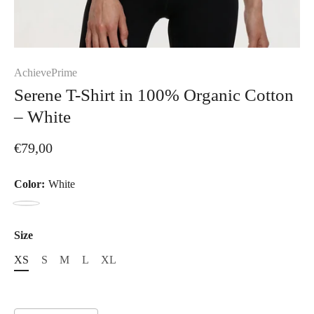
AchievePrime
Serene T-Shirt in 100% Organic Cotton
– White
€79,00
Color:
White
White
Size
XS
S
M
L
XL