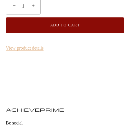
−
+
ADD TO CART
View product details
Be social