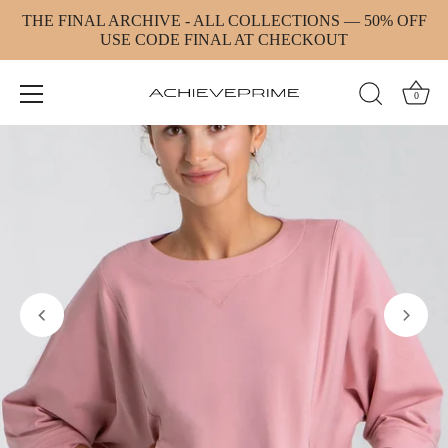
Direkt
THE FINAL ARCHIVE - ALL COLLECTIONS — 50% OFF
zum
USE CODE FINAL AT CHECKOUT
Inhalt
0