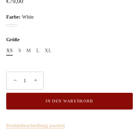
€79,00
Farbe:
White
White
Größe
XS
S
M
L
XL
−
+
IN DEN WARENKORB
Produktbeschreibung ansehen