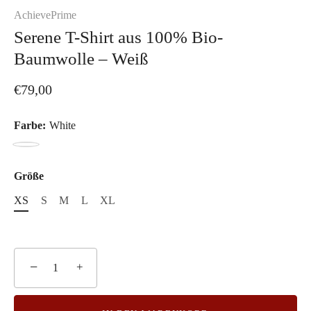
AchievePrime
Serene T-Shirt aus 100% Bio-
Baumwolle – Weiß
€79,00
Farbe:
White
White
Größe
XS
S
M
L
XL
−
+