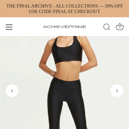
Direkt
THE FINAL ARCHIVE - ALL COLLECTIONS — 50% OFF
zum
USE CODE FINAL AT CHECKOUT
Inhalt
0