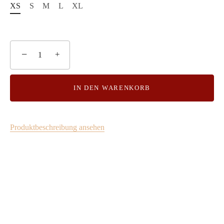
XS
S
M
L
XL
−
+
IN DEN WARENKORB
Produktbeschreibung ansehen