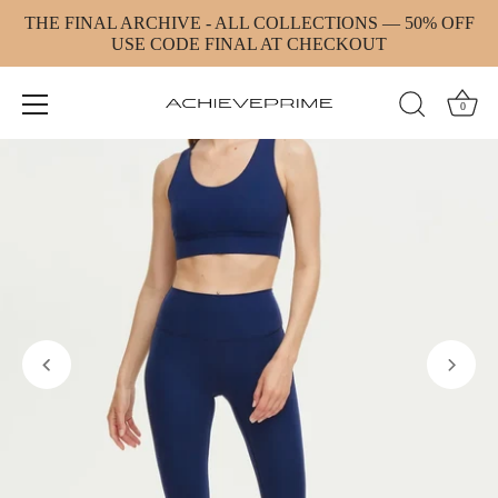
Direkt
THE FINAL ARCHIVE - ALL COLLECTIONS — 50% OFF
zum
USE CODE FINAL AT CHECKOUT
Inhalt
0