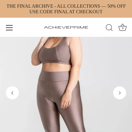
Direkt
THE FINAL ARCHIVE - ALL COLLECTIONS — 50% OFF
zum
USE CODE FINAL AT CHECKOUT
Inhalt
0