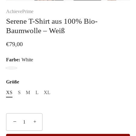
AchievePrime
Serene T-Shirt aus 100% Bio-
Baumwolle – Weiß
€79,00
Farbe:
White
White
Größe
XS
S
M
L
XL
−
+