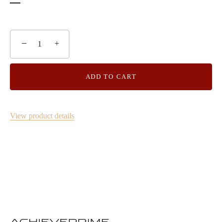
−
+
ADD TO CART
View product details