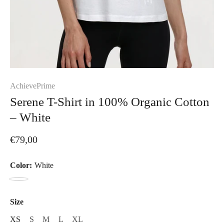
AchievePrime
Serene T-Shirt in 100% Organic Cotton
– White
€79,00
Color:
White
White
Size
XS
S
M
L
XL