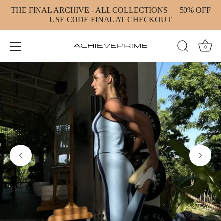
Skip
THE FINAL ARCHIVE - ALL COLLECTIONS — 50% OFF
to
USE CODE FINAL AT CHECKOUT
content
0