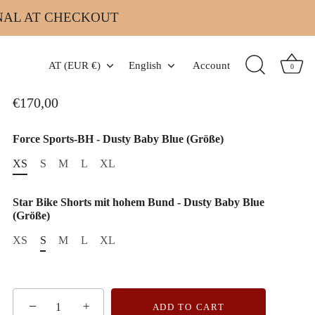
INAL AT CHECKOUT
Force BH & Star Shorts Set -
Currency
Language
AT (EUR €)
English
Account
Dusty Baby Blue
0
€170,00
Force Sports-BH - Dusty Baby Blue (Größe)
XS
S
M
L
XL
Star Bike Shorts mit hohem Bund - Dusty Baby Blue
(Größe)
XS
S
M
L
XL
−
+
ADD TO CART