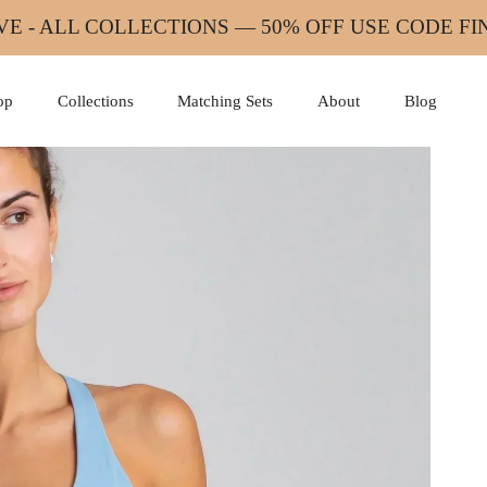
VE - ALL COLLECTIONS — 50% OFF USE CODE F
op
Collections
Matching Sets
About
Blog